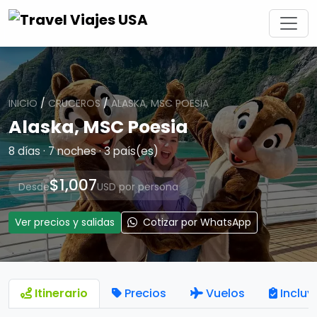
INICIO
/
CRUCEROS
/
ALASKA, MSC POESIA
Alaska, MSC Poesia
8 días · 7 noches · 3 país(es)
$1,007
Desde
USD por persona
Ver precios y salidas
Cotizar por WhatsApp
Itinerario
Precios
Vuelos
Incluy