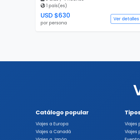
1 país(es)
USD $630
Ver detalles
por persona
Catálogo popular
Tipos
Viajes a Europa
Viajes
Viajes a Canadá
Viajes
Viajes a Japón
Evento