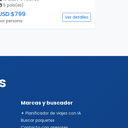
5 país(es)
USD $799
Ver detalles
por persona
s
Marcas y buscador
✦ Planificador de viajes con IA
Buscar paquetes
Contacto con asesores