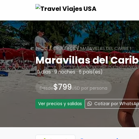
INICIO
/
CRUCEROS
/
MARAVILLAS DEL CARIBE I
Maravillas del Carib
10 días · 9 noches · 6 país(es)
$799
Desde
USD por persona
Ver precios y salidas
Cotizar por WhatsA