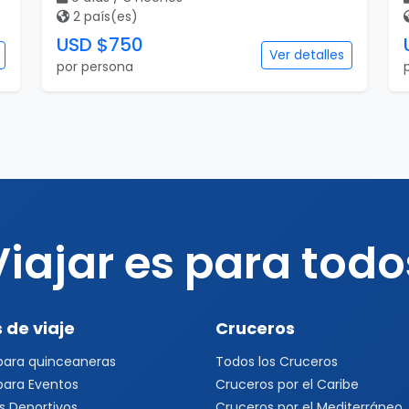
2 país(es)
USD $750
Ver detalles
por persona
Viajar es para todo
 de viaje
Cruceros
 para quinceaneras
Todos los Cruceros
 para Eventos
Cruceros por el Caribe
s Deportivos
Cruceros por el Mediterráneo