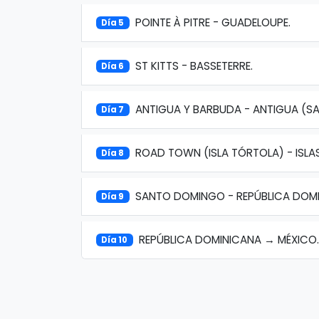
POINTE À PITRE - GUADELOUPE.
Día 5
ST KITTS - BASSETERRE.
Día 6
ANTIGUA Y BARBUDA - ANTIGUA (SA
Día 7
ROAD TOWN (ISLA TÓRTOLA) - ISLAS
Día 8
SANTO DOMINGO - REPÚBLICA DOMI
Día 9
REPÚBLICA DOMINICANA → MÉXICO.
Día 10