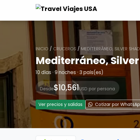
INICIO
/
CRUCEROS
/
MEDITERRÁNEO, SILVER SHA
Mediterráneo, Silve
10 días · 9 noches · 3 país(es)
$10,561
Desde
USD por persona
Ver precios y salidas
Cotizar por WhatsA