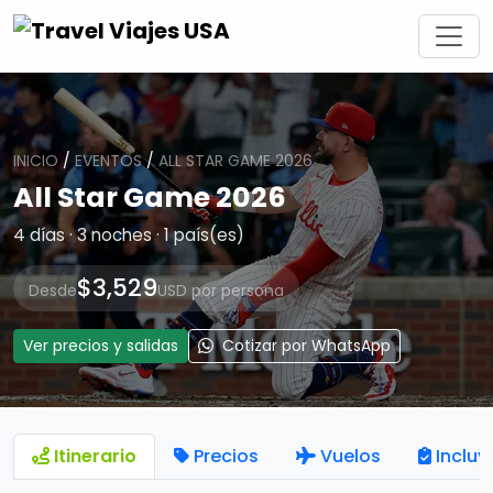
INICIO
/
EVENTOS
/
ALL STAR GAME 2026
All Star Game 2026
4 días · 3 noches · 1 país(es)
$3,529
Desde
USD por persona
Ver precios y salidas
Cotizar por WhatsApp
Itinerario
Precios
Vuelos
Incluy