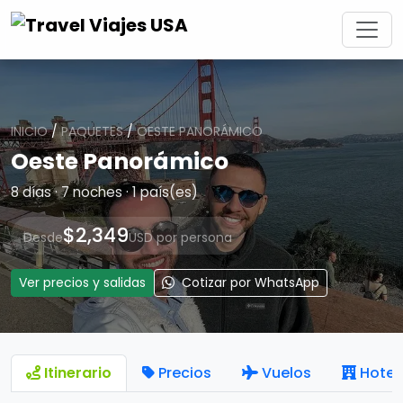
INICIO
/
PAQUETES
/
OESTE PANORÁMICO
Oeste Panorámico
8 días · 7 noches · 1 país(es)
$2,349
Desde
USD por persona
Ver precios y salidas
Cotizar por WhatsApp
Itinerario
Precios
Vuelos
Hotel