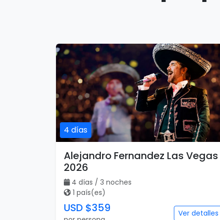
4 días
Alejandro Fernandez Las Vegas
2026
4 días / 3 noches
1 país(es)
USD $359
Ver detalles
por persona