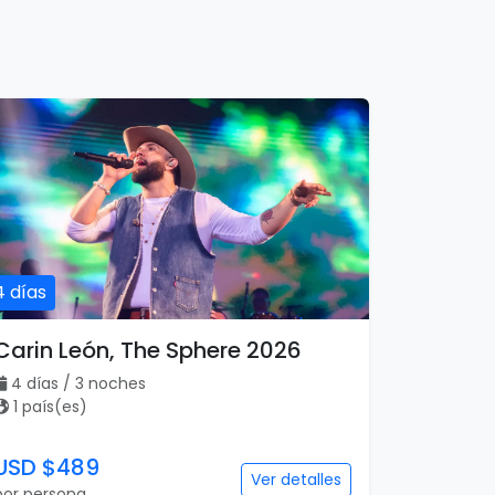
4 días
Carin León, The Sphere 2026
4 días / 3 noches
1 país(es)
USD $489
Ver detalles
por persona