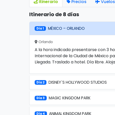
Itinerario
Precios
Vuelos
Itinerario de 8 días
MÉXICO – ORLANDO
Día 1
Orlando
A la hora indicada presentarse con 3 ho
Internacional de la Ciudad de México pa
Llegada. Traslado a hotel. Día libre. Alo
DISNEY´S HOLLYWOOD STUDIOS
Día 2
MAGIC KINGDOM PARK
Día 3
ANIMAL KINGDOM PARK
Día 4