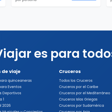
Viajar es para todo
 de viaje
Cruceros
 para quinceaneras
Todos los Cruceros
 para Eventos
Cruceros por el Caribe
s Deportivos
Cruceros por el Mediterráneo
a 1
Cruceros Islas Griegas
l 2026
Cruceros por Sudamérica
s Musicales y Conciertos
Cruceros por Asia