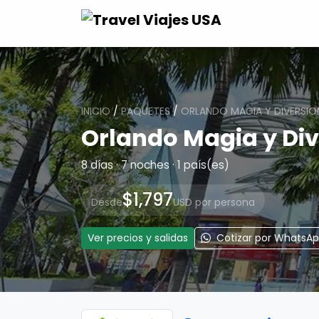
INICIO
/
PAQUETES
/
ORLANDO MAGIA Y DIVERSIO
Orlando Magia y Div
8 días · 7 noches · 1 país(es)
$1,797
Desde
USD por persona
Ver precios y salidas
Cotizar por WhatsA