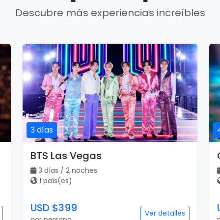
Descubre más experiencias increíbles
3 días
BTS Las Vegas
3 días / 2 noches
1 país(es)
USD $399
Ver detalles
por persona