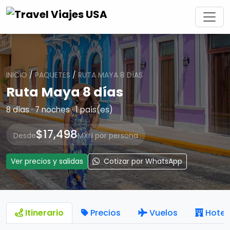
INICIO
/
PAQUETES
/
RUTA MAYA 8 DÍAS
Ruta Maya 8 días
8 días · 7 noches · 1 país(es)
$17,498
Desde
MXN por persona
Ver precios y salidas
Cotizar por WhatsApp
Itinerario
Precios
Vuelos
Hotel