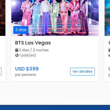
3 días
BTS Las Vegas
3 días / 2 noches
1 país(es)
USD $399
Ver detalles
por persona