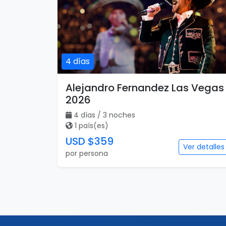
4 días
Alejandro Fernandez Las Vegas
2026
4 días / 3 noches
1 país(es)
USD $359
Ver detalles
por persona