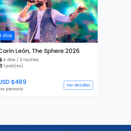
4 días
Carin León, The Sphere 2026
4 días / 3 noches
1 país(es)
USD $489
Ver detalles
por persona