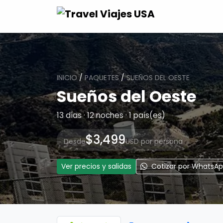
INICIO
/
PAQUETES
/
SUEÑOS DEL OESTE
Sueños del Oeste
13 días · 12 noches · 1 país(es)
$3,499
Desde
USD por persona
Ver precios y salidas
Cotizar por WhatsA