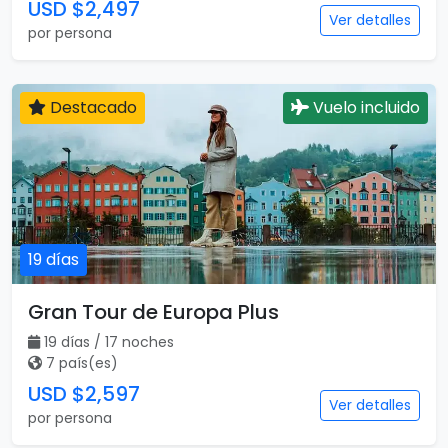
USD $2,497
Ver detalles
por persona
Destacado
Vuelo incluido
19 días
Gran Tour de Europa Plus
19 días / 17 noches
7 país(es)
USD $2,597
Ver detalles
por persona