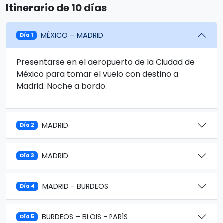
Itinerario de 10 días
MÉXICO – MADRID
Día 1
Presentarse en el aeropuerto de la Ciudad de
México para tomar el vuelo con destino a
Madrid. Noche a bordo.
MADRID
Día 2
MADRID
Día 3
MADRID - BURDEOS
Día 4
BURDEOS – BLOIS - PARÍS
Día 5