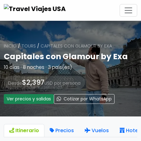
INICIO
/
TOURS
/
CAPITALES CON GLAMOUR BY EXA
Capitales con Glamour by Exa
10 días · 8 noches · 3 país(es)
$2,397
Desde
USD por persona
Ver precios y salidas
Cotizar por WhatsApp
Itinerario
Precios
Vuelos
Hotel