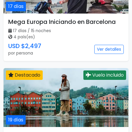
17 días
Mega Europa Iniciando en Barcelona
17 días / 15 noches
4 país(es)
USD $2,497
Ver detalles
por persona
Destacado
Vuelo incluido
19 días