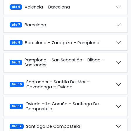
Valencia – Barcelona
Día 6
Barcelona
Día 7
Barcelona – Zaragoza – Pamplona
Día 8
Pamplona – San Sebastián – Bilbao –
Día 9
Santander
Santander – Santilla Del Mar –
Día 10
Covadonga – Oviedo
Oviedo – La Coruña – Santiago De
Día 11
Compostela
Santiago De Compostela
Día 12