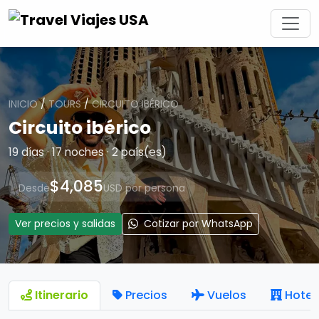
INICIO
/
TOURS
/
CIRCUITO IBÉRICO
Circuito ibérico
19 días · 17 noches · 2 país(es)
$4,085
Desde
USD por persona
Ver precios y salidas
Cotizar por WhatsApp
Itinerario
Precios
Vuelos
Hotel