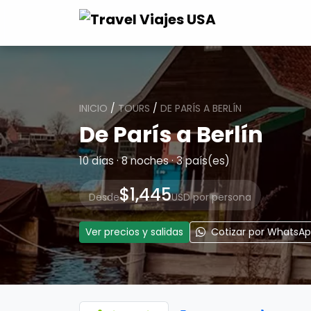
INICIO
/
TOURS
/
DE PARÍS A BERLÍN
De París a Berlín
10 días · 8 noches · 3 país(es)
$1,445
Desde
USD por persona
Ver precios y salidas
Cotizar por WhatsA