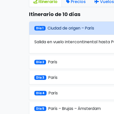
Itinerario
Precios
Vuelos
Itinerario de 10 días
Ciudad de origen – París
Día 1
Salida en vuelo intercontinental hasta P
París
Día 2
París
Día 3
París
Día 4
París – Brujas – Ámsterdam
Día 5