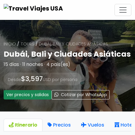
INICIO
/
TOURS
/
DUBÁI, BALI Y CIUDADES ASIÁTICAS
Dubái, Bali y Ciudades Asiáticas
15 días · 11 noches · 4 país(es)
$3,597
Desde
USD por persona
Ver precios y salidas
Cotizar por WhatsApp
Itinerario
Precios
Vuelos
Hotel