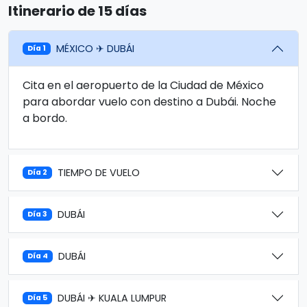
Itinerario de 15 días
MÉXICO ✈ DUBÁI
Día 1
Cita en el aeropuerto de la Ciudad de México
para abordar vuelo con destino a Dubái. Noche
a bordo.
TIEMPO DE VUELO
Día 2
DUBÁI
Día 3
DUBÁI
Día 4
DUBÁI ✈ KUALA LUMPUR
Día 5