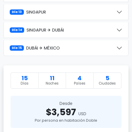
SINGAPUR
Día 13
SINGAPUR ✈ DUBÁI
Día 14
DUBÁI ✈ MÉXICO
Día 15
15
11
4
5
Días
Noches
Países
Ciudades
Desde
$3,597
USD
Por persona en habitación Doble