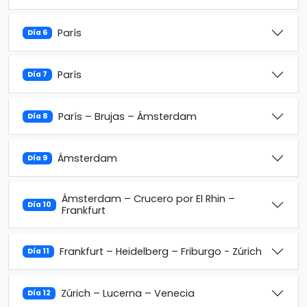
París
Día 6
París
Día 7
París – Brujas – Ámsterdam
Día 8
Ámsterdam
Día 9
Ámsterdam – Crucero por El Rhin –
Día 10
Frankfurt
Frankfurt – Heidelberg – Friburgo - Zúrich
Día 11
Zúrich – Lucerna – Venecia
Día 12