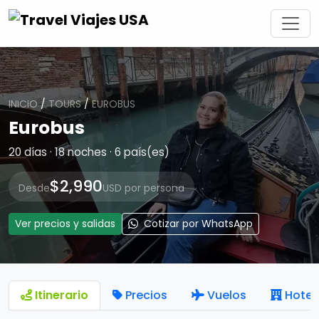
INICIO
/
TOURS
/
EUROBUS
Eurobus
20 días · 18 noches · 6 país(es)
$2,990
Desde
USD por persona
Ver precios y salidas
Cotizar por WhatsApp
Itinerario
Precios
Vuelos
Hotel