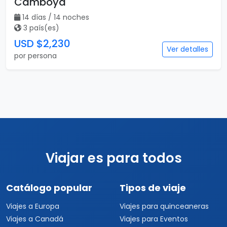
Viajes a Colombia
Eventos Musicales y
Viajes a Perú
Conciertos
Viajes a Sudamérica
Festivales
Viajes a Estados Unidos
Viajes a Nueva York
Viajes a Las Vegas
Viajes a Orlando
Viajes a Hawaii
Viajes a Los Cabos
Viajes a Cancún
Viajes a Chiapas
Playas de México
Viajes por México
Viajes al Caribe
Viajes a Cuba
Viajes a Punta Cana
Viajes a Jamaica
Viajes a Rep. Dominicana