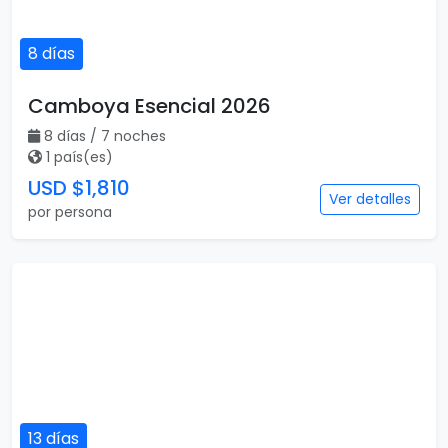
USD $1,810
Ver detalles
por persona
13 días
Vietnam, Camboya con Phnom Phen
13 días / 13 noches
2 país(es)
USD $1,891
Ver detalles
por persona
14 días
Tailandia, Vietnam esencial y
Camboya
14 días / 14 noches
3 país(es)