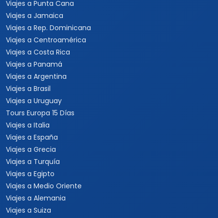
Viajes a Tanzania
Viajes a Australia
Viajes a Asia
Viajes a China
Viajes a Corea del Sur
Viajes a Tailandia
Viajes a India
Cruceros
Marcas y buscador
Todos los Cruceros
✦ Planificador de viajes con
IA
Cruceros por el Caribe
Buscar paquetes
Cruceros por el
Mediterráneo
Contacto con asesores
Cruceros Islas Griegas
Special Tours
Cruceros por Sudamérica
Europamundo
Cruceros por Asia
Cruceros por Alaska