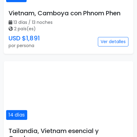
USD $2,230
Ver detalles
por persona
Viajar es para todos
Catálogo popular
Tipos de viaje
Viajes a Europa
Viajes para quinceaneras
Viajes a Canadá
Viajes para Eventos
Viajes a Japón
Eventos Deportivos
Viajes a Japón y Corea del
Fórmula 1
Sur
Mundial 2026