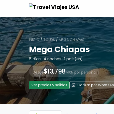
INICIO
/
TOURS
/
MEGA CHIAPAS
Mega Chiapas
5 días · 4 noches · 1 país(es)
$13,798
Desde
MXN por persona
Ver precios y salidas
Cotizar por WhatsA