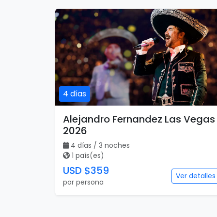
4 días
Alejandro Fernandez Las Vegas
2026
4 días / 3 noches
1 país(es)
USD $359
Ver detalles
por persona