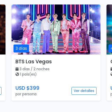
3 días
BTS Las Vegas
3 días / 2 noches
1 país(es)
USD $399
Ver detalles
por persona