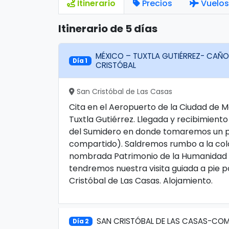
Itinerario
Precios
Vuelos
Itinerario de 5 días
MÉXICO – TUXTLA GUTIÉRREZ- CAÑ
Día 1
CRISTÓBAL
San Cristóbal de Las Casas
Cita en el Aeropuerto de la Ciudad de 
Tuxtla Gutiérrez. Llegada y recibimient
del Sumidero en donde tomaremos un pa
compartido). Saldremos rumbo a la col
nombrada Patrimonio de la Humanidad po
tendremos nuestra visita guiada a pie po
Cristóbal de Las Casas. Alojamiento.
SAN CRISTÓBAL DE LAS CASAS-COM
Día 2