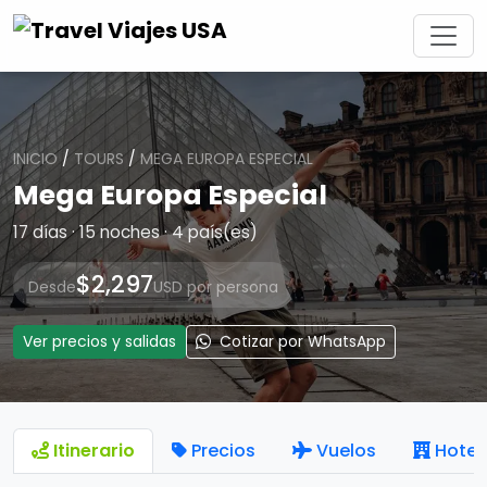
INICIO
/
TOURS
/
MEGA EUROPA ESPECIAL
Mega Europa Especial
17 días · 15 noches · 4 país(es)
$2,297
Desde
USD por persona
Ver precios y salidas
Cotizar por WhatsApp
Itinerario
Precios
Vuelos
Hotel