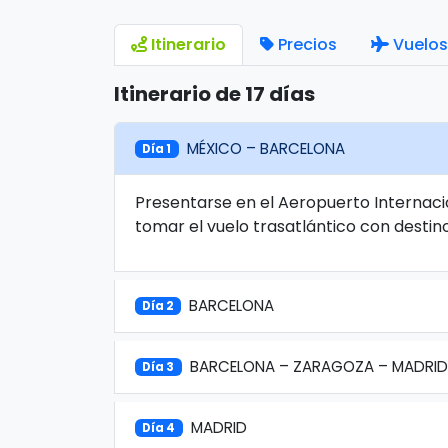
Itinerario
Precios
Vuelos
Itinerario de 17 días
MÉXICO – BARCELONA
Día 1
Presentarse en el Aeropuerto Internaci
tomar el vuelo trasatlántico con destin
BARCELONA
Día 2
BARCELONA – ZARAGOZA – MADRID
Día 3
MADRID
Día 4