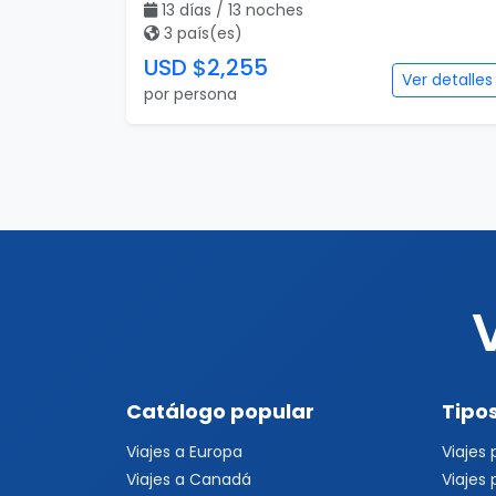
13 días / 13 noches
3 país(es)
USD $2,255
Ver detalles
por persona
Catálogo popular
Tipos
Viajes a Europa
Viajes
Viajes a Canadá
Viajes