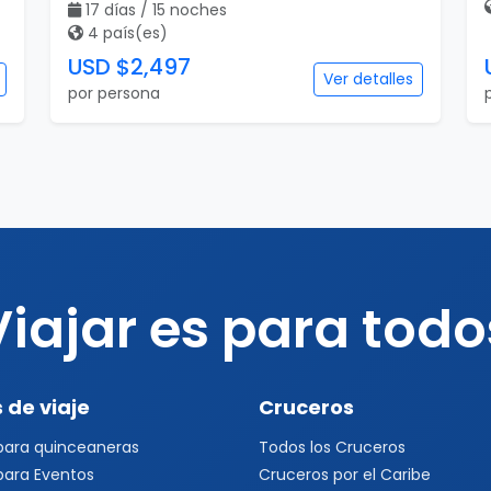
17 días / 15 noches
4 país(es)
USD $2,497
Ver detalles
por persona
Viajar es para todo
 de viaje
Cruceros
 para quinceaneras
Todos los Cruceros
 para Eventos
Cruceros por el Caribe