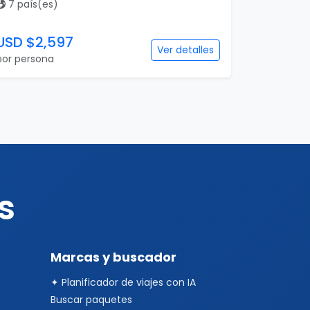
7 país(es)
USD $2,597
Ver detalles
por persona
s
Marcas y buscador
✦ Planificador de viajes con IA
Buscar paquetes