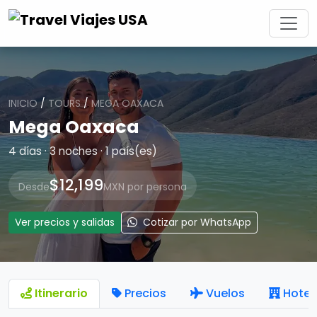
INICIO
/
TOURS
/
MEGA OAXACA
Mega Oaxaca
4 días · 3 noches · 1 país(es)
$12,199
Desde
MXN por persona
Ver precios y salidas
Cotizar por WhatsApp
Itinerario
Precios
Vuelos
Hotel