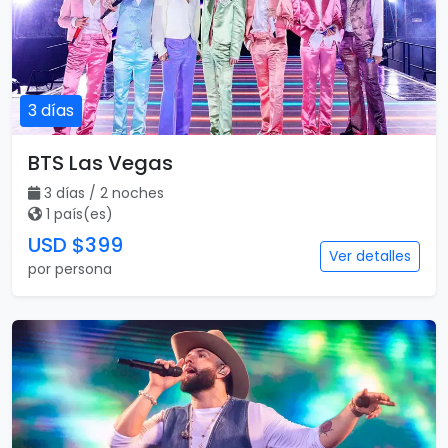
3 días
BTS Las Vegas
3 días / 2 noches
1 país(es)
USD $399
Ver detalles
por persona