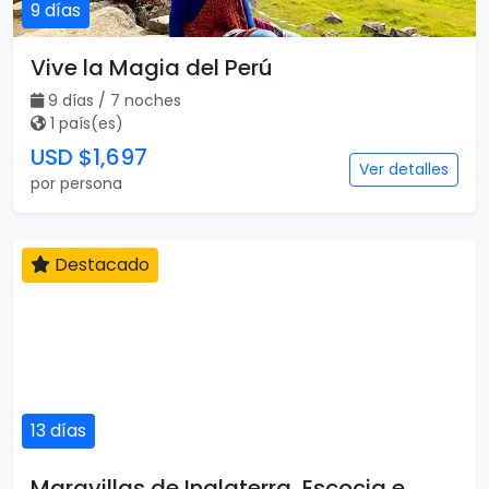
9 días
Vive la Magia del Perú
9 días / 7 noches
1 país(es)
USD $1,697
Ver detalles
por persona
Destacado
13 días
Maravillas de Inglaterra, Escocia e