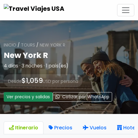
INICIO
/
TOURS
/
NEW YORK R
New York R
4 días · 3 noches · 1 país(es)
$1,059
Desde
USD por persona
Ver precios y salidas
Cotizar por WhatsApp
Itinerario
Precios
Vuelos
Hotel