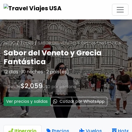
INICIO
/
TOURS
/
SABOR DEL VENETO Y GRECIA FANTÁSTICA
Sabor del Veneto y Grecia
Fantástica
12 días · 10 noches · 2 país(es)
$2,059
Desde
USD por persona
Ver precios y salidas
Cotizar por WhatsApp
Itinerario
Precios
Vuelos
Hotel