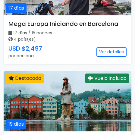
17 días
Mega Europa Iniciando en Barcelona
17 días / 15 noches
4 país(es)
USD $2,497
Ver detalles
por persona
Destacado
Vuelo incluido
19 días