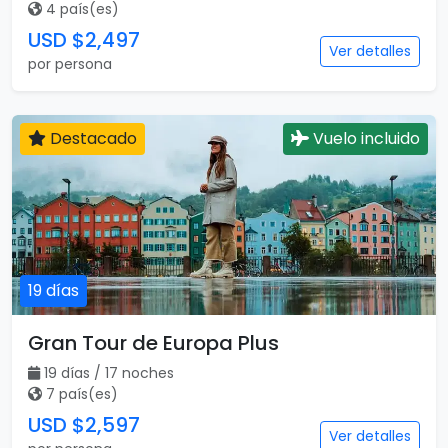
4 país(es)
USD $2,497
Ver detalles
por persona
Destacado
Vuelo incluido
19 días
Gran Tour de Europa Plus
19 días / 17 noches
7 país(es)
USD $2,597
Ver detalles