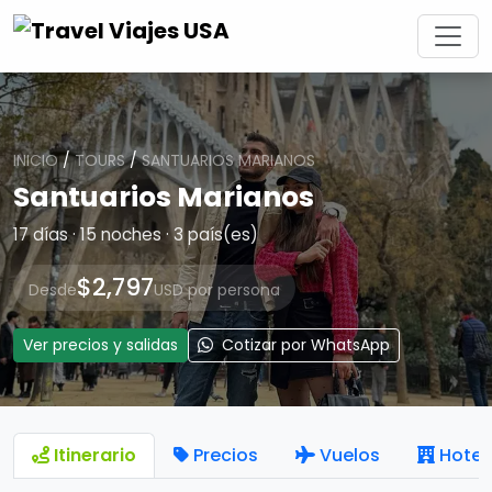
INICIO
/
TOURS
/
SANTUARIOS MARIANOS
Santuarios Marianos
17 días · 15 noches · 3 país(es)
$2,797
Desde
USD por persona
Ver precios y salidas
Cotizar por WhatsApp
Itinerario
Precios
Vuelos
Hotel