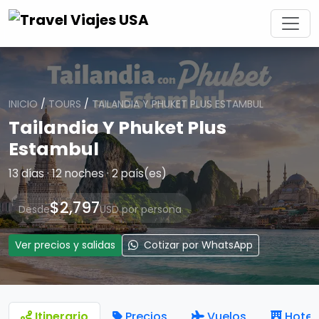
INICIO
/
TOURS
/
TAILANDIA Y PHUKET PLUS ESTAMBUL
Tailandia Y Phuket Plus
Estambul
13 días · 12 noches · 2 país(es)
$2,797
Desde
USD por persona
Ver precios y salidas
Cotizar por WhatsApp
Itinerario
Precios
Vuelos
Hotel