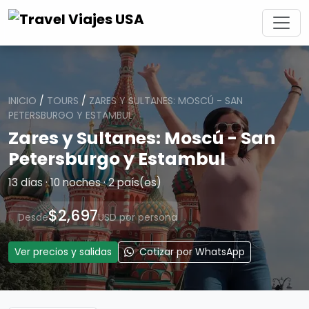
INICIO
/
TOURS
/
ZARES Y SULTANES: MOSCÚ - SAN
PETERSBURGO Y ESTAMBUL
Zares y Sultanes: Moscú - San
Petersburgo y Estambul
13 días · 10 noches · 2 país(es)
$2,697
Desde
USD por persona
Ver precios y salidas
Cotizar por WhatsApp